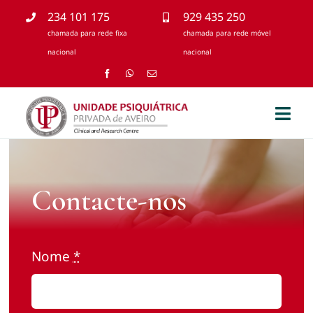
Skip
234 101 175
929 435 250
chamada para rede fixa
chamada para rede móvel
to
nacional
nacional
content
Togg
Navi
Início
Contacte-nos
Consultas
Corpo Clínico
Nome
*
Notícias